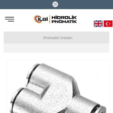
Pnömatik Ürünleri
MTECH (Pnömatik Piston)
MTECH (Metal Bağlantı Elemanları)
MTECH (Plastik Hortum Rekorlar)
MTECH (Sarı Rakorlar)