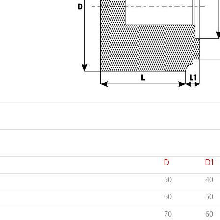
D
D1
50
40
60
50
70
60