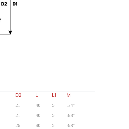
D2
L
L1
M
21
40
5
1/4"
21
40
5
3/8"
26
40
5
3/8"