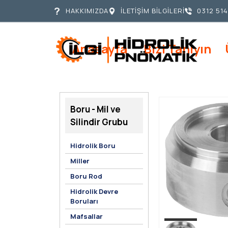
HAKKIMIZDA
İLETİŞİM BİLGİLERİ
0312 514
Anasayfa
Bizi Tanıyın
Boru - Mil ve
Silindir Grubu
Hidrolik Boru
Miller
Boru Rod
Hidrolik Devre
Boruları
Mafsallar