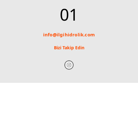
01
info@ilgihidrolik.com
Bizi Takip Edin
www.ilgihidrolik.com ©
Düğme Ajans - Tanıtım/Tasarım/Reklam