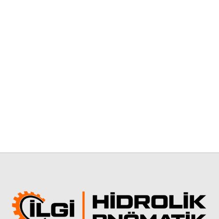
Hidrolik Devre Boruları
Benteler Hidrolik Devre Boruları
Mafsallar
EuroSnodi
Hidrolik Silindir Malzemesi
FMD