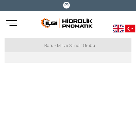
Boru - Mil ve Silindir Grubu
Hidrolik Boru
Benteler
Marcegaglia
Miller
Cromsteel
Boru Rod
Cromsteel Boru Rod