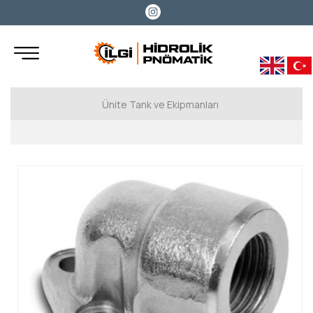
Ünite Tank ve Ekipmanları
Hydronica (Power Pack)
Hydronica (Yağ Soğutucu)
OMT
Filtreler
OMT Pompa Adaptörleri
OMT Yağ Soğutucular
Hydronica