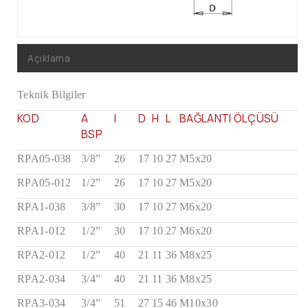
Açıklama
Teknik Bilgiler
KOD
A
I
D
H
L
BAĞLANTI ÖLÇÜSÜ
BSP
RPA05-038
3/8”
26
17
10
27
M5x20
RPA05-012
1/2”
26
17
10
27
M5x20
RPA1-038
3/8”
30
17
10
27
M6x20
RPA1-012
1/2”
30
17
10
27
M6x20
RPA2-012
1/2”
40
21
11
36
M8x25
RPA2-034
3/4”
40
21
11
36
M8x25
RPA3-034
3/4”
51
27
15
46
M10x30