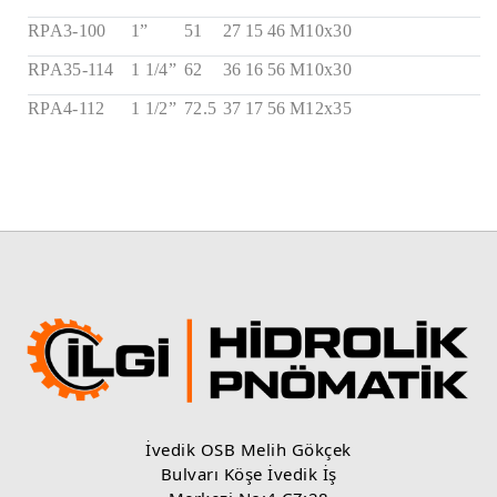
RPA3-100
1”
51
27
15
46
M10x30
RPA35-114
1 1/4”
62
36
16
56
M10x30
RPA4-112
1 1/2”
72.5
37
17
56
M12x35
İvedik OSB Melih Gökçek
Bulvarı Köşe İvedik İş