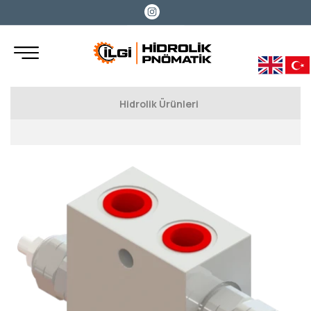
Hidrolik Ürünleri
Hidrolik Pompalar
Walvoil Dişli Pompalar
Oiltechnology Dişli Pompa ve Motorlar
Hema Dişli Pompalar
Hiposan Pompalar
Pratissoli Pompalar
PZB Pompalar