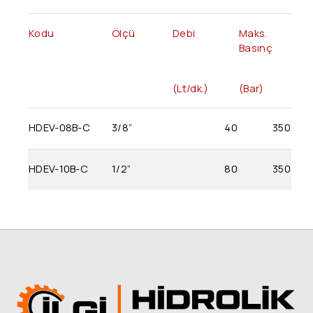
Walvoil / Galtech Kumanda Kolları
Kodu
Ölçü
Debi
Maks.
Basınç
Differ Kumanda Kolları
(Lt/dk.)
(Bar)
Hidrolik Selenoid Valfler
Aron
HDEV-08B-C
3/8”
40
350
Wanerf
HDEV-10B-C
1/2”
80
350
Yardımcı Hat Tipi Valfler
Luen
Hydronica (Valfler)
Faster
Ferro