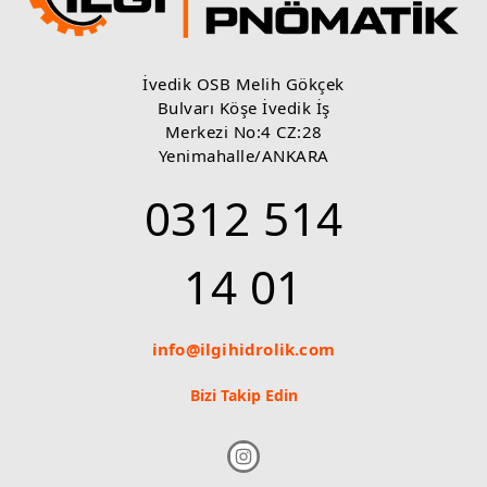
Redüktör ve Tamburlar
Dana Brevini
İvedik OSB Melih Gökçek
Comer Industries
Bulvarı Köşe İvedik İş
Merkezi No:4 CZ:28
Yenimahalle/ANKARA
0312 514
14 01
info@ilgihidrolik.com
Bizi Takip Edin