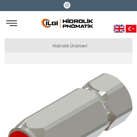
Hidrolik Ürünleri
Hidrolik Pompalar
Walvoil Dişli Pompalar
Oiltechnology Dişli Pompa ve Motorlar
Hema Dişli Pompalar
Hiposan Pompalar
Pratissoli Pompalar
PZB Pompalar