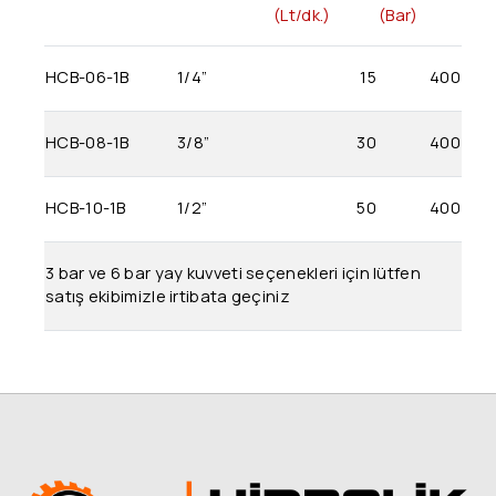
(Lt/dk.)
(Bar)
Walvoil / Galtech Kumanda Kolları
HCB-06-1B
1/4”
15
400
Differ Kumanda Kolları
Hidrolik Selenoid Valfler
HCB-08-1B
3/8”
30
400
Aron
HCB-10-1B
1/2”
50
400
Wanerf
3 bar ve 6 bar yay kuvveti seçenekleri için lütfen
Yardımcı Hat Tipi Valfler
satış ekibimizle irtibata geçiniz
Luen
Hydronica (Valfler)
Faster
Ferro