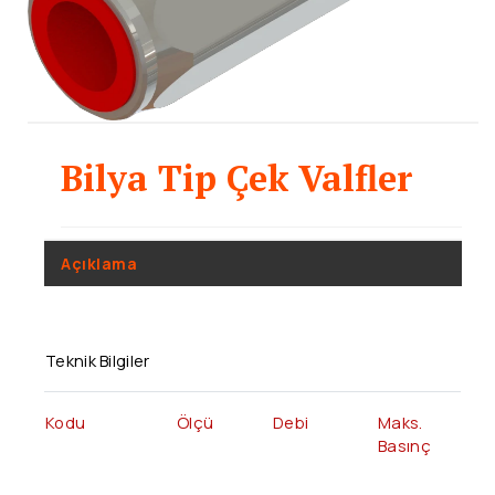
Hidrolik Motorlar
Samhydraulık
White Hydraulics
Bilya Tip Çek Valfler
intermot
Hydronica
Açıklama
Hydr.app
Devir Yükselticiler
Teknik Bilgiler
Hidrolik Kumanda Kolları
Akon Kumanda Kolları
Kodu
Ölçü
Debi
Maks.
Basınç
Walvoil Kumanda Kolları
Brevini Kumanda Kolları