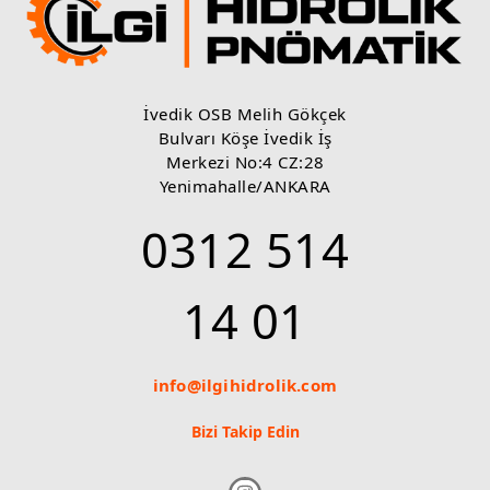
Redüktör ve Tamburlar
Dana Brevini
Comer Industries
İvedik OSB Melih Gökçek
Bulvarı Köşe İvedik İş
Merkezi No:4 CZ:28
Yenimahalle/ANKARA
0312 514
14 01
info@ilgihidrolik.com
Bizi Takip Edin