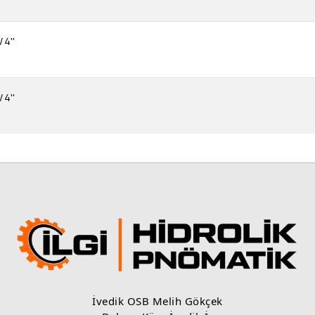
/4''
/4''
İvedik OSB Melih Gökçek