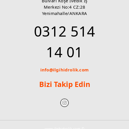
Bulvarı Köşe İvedik İş
Merkezi No:4 CZ:28
Yenimahalle/ANKARA
0312 514
14 01
info@ilgihidrolik.com
Bizi Takip Edin
www.ilgihidrolik.com ©