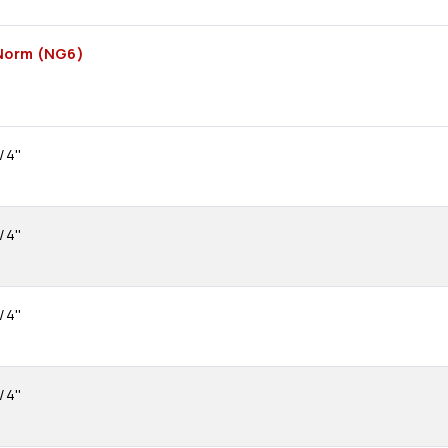
Norm (NG6)
/4''
/4''
/4''
/4''