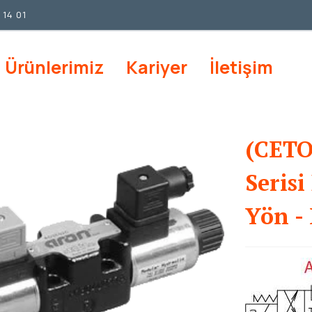
 14 01
Ürünlerimiz
Kariyer
İletişim
(CETO
Serisi
Yön - 