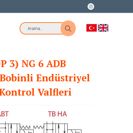
P 3) NG 6 ADB
 Bobinli Endüstriyel
Kontrol Valfleri