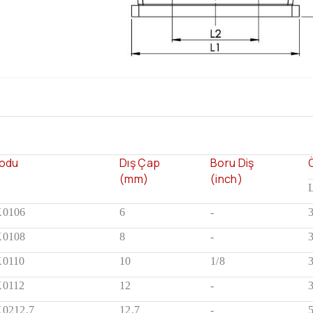
Kodu
Dış Çap
Boru Diş
(mm)
(inch)
0106
6
-
0108
8
-
0110
10
1/8
0112
12
-
0212.7
12,7
-