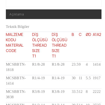
Alfagomma
Dunlop Hiflex
Açıklama
Sel Hortumları
Teknik Bilgiler
Fireflex
MALZEME
DİŞ
DİŞ
B
C
ØD
A1
A2
Kelepçeler
KODU
ÖLÇÜSÜ
ÖLÇÜSÜ
MATERIAL
THREAD
THREAD
CODE
SIZE
SIZE
T1
T1
MCSBBTN-
R1/8-28
R1/8-28
23.5
9
4
14
14
1818
MCSBBTN-
R1/4-19
R1/4-19
30
11
5.5
19
17
1414
MCSBBTN-
R3/8-19
R3/8-19
33.5
12
8
22
22
3838