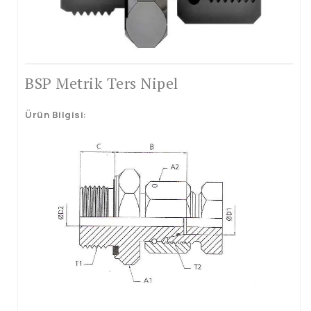
Boru Uçlu Rakorlar
Dövme Ürünler
Çelik Soketler
BSP Metrik Ters Nipel
Halka Soketler
Ürün Bilgisi:
Tapalar
Kaynaklık Nipel
Redüksiyon
Nipeller
BSP Maşonlar
Diğer Ürünler
Hidrolik Hortumlar