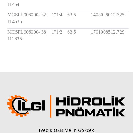
11454
MCSFL906000-
32
1"1/4
63,5
140
80
80
12.7
25
114635
MCSFL906000-
38
1"1/2
63,5
170
100
85
12.7
29
112635
İvedik OSB Melih Gökçek