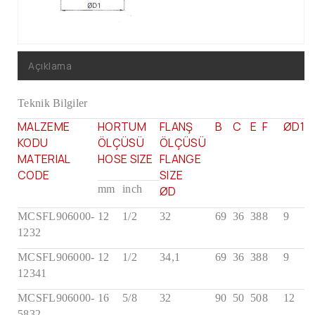
Alfagomma
Dunlop Hiflex
Sel Hortumları
Açıklama
Fireflex
Teknik Bilgiler
Kelepçeler
MALZEME
HORTUM
FLANŞ
B
C
E
F
ØD1
KODU
ÖLÇÜSÜ
ÖLÇÜSÜ
MATERIAL
HOSE SIZE
FLANGE
CODE
SIZE
mm
inch
ØD
MCSFL906000-
12
1/2
32
69
36
38
8
9
1232
MCSFL906000-
12
1/2
34,1
69
36
38
8
9
12341
MCSFL906000-
16
5/8
32
90
50
50
8
12
5832