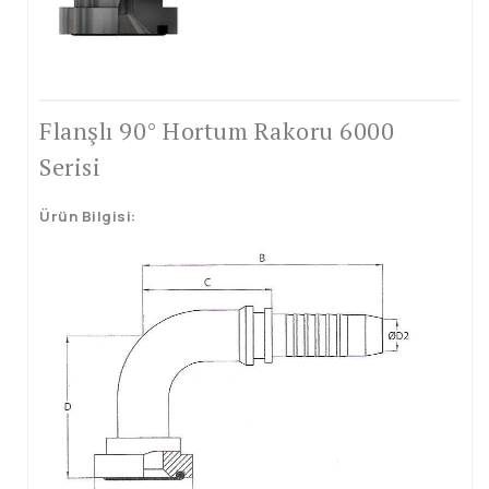
Boru Uçlu Rakorlar
Dövme Ürünler
Çelik Soketler
Flanşlı 90° Hortum Rakoru 6000
Halka Soketler
Serisi
Tapalar
Ürün Bilgisi:
Kaynaklık Nipel
Redüksiyon
Nipeller
BSP Maşonlar
Diğer Ürünler
Hidrolik Hortumlar